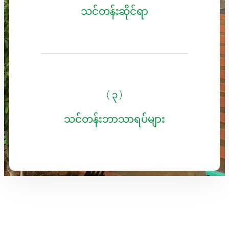
သင်တန်းဆိုင်ရာ
( ၃ )
သင်တန်းဘာသာရပ်များ