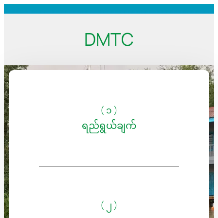
DMTC
( ၁ )
ရည်ရွယ်ချက်
( ၂ )