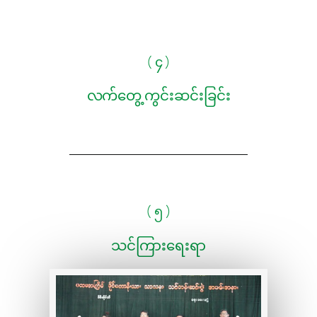
( ၄ )
လက်တွေ့ ကွင်းဆင်းခြင်း
( ၅ )
သင်ကြားရေးရာ